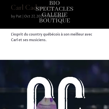
BIO
Carl Cadorette
SPECTACLES
GALERIE
by
Pat
|
Oct 27, 2025
| Non classé
BOUTIQUE
L’esprit du country québécois à son meilleur avec
Carl et ses musiciens.